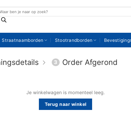
roducten
oeken
Straatnaamborden
Stootrandborden
Bevestiging
ingsdetails
Order Afgerond
3
Je winkelwagen is momenteel leeg.
Terug naar winkel