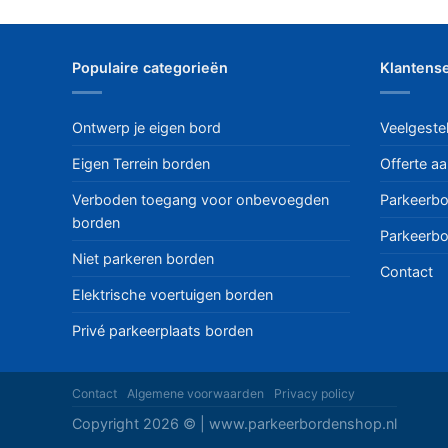
Populaire categorieën
Klantense
Ontwerp je eigen bord
Veelgeste
Eigen Terrein borden
Offerte a
Verboden toegang voor onbevoegden
Parkeerbo
borden
Parkeerbo
Niet parkeren borden
Contact
Elektrische voertuigen borden
Privé parkeerplaats borden
Contact
Algemene voorwaarden
Privacy policy
Copyright 2026 © | www.parkeerbordenshop.nl