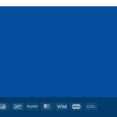
IDeal
Bancontact
PayPal
MasterCard
Visa
Maestro
Bank
Transfer