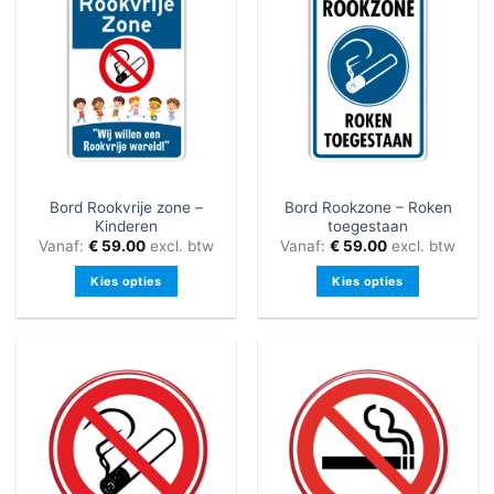
meerdere
variaties.
variaties.
Deze
Deze
optie
optie
kan
kan
gekozen
gekozen
worden
worden
op
op
de
de
productpagina
Bord Rookvrije zone –
Bord Rookzone – Roken
productpagina
Kinderen
toegestaan
Vanaf:
€
59.00
excl. btw
Vanaf:
€
59.00
excl. btw
Kies opties
Kies opties
Dit
Dit
product
product
heeft
heeft
meerdere
meerdere
variaties.
variaties.
Deze
Deze
optie
optie
kan
kan
gekozen
gekozen