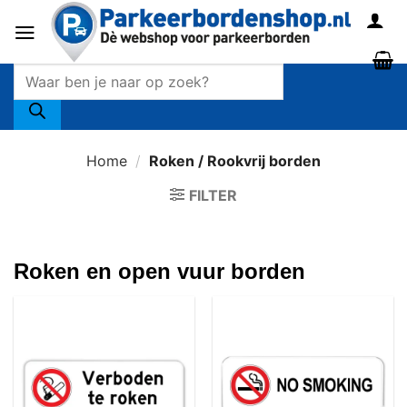
Ga
naar
inhoud
Producten
zoeken
Home
/
Roken / Rookvrij borden
FILTER
Roken en open vuur borden