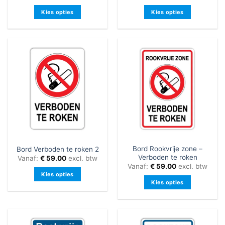
Kies opties
Kies opties
Dit
Dit
product
product
heeft
heeft
meerdere
meerdere
variaties.
variaties.
Deze
Deze
optie
optie
kan
kan
gekozen
gekozen
worden
worden
op
op
de
de
Bord Rookvrije zone –
Bord Verboden te roken 2
productpagina
productpagina
Verboden te roken
Vanaf:
€
59.00
excl. btw
Vanaf:
€
59.00
excl. btw
Kies opties
Kies opties
Dit
Dit
product
product
heeft
heeft
meerdere