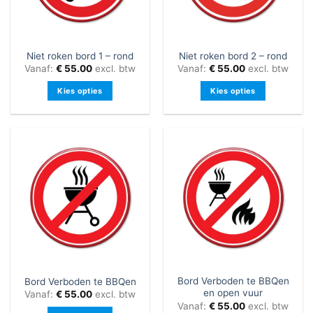
worden
worden
op
op
de
de
Niet roken bord 1 – rond
Niet roken bord 2 – rond
productpagina
productpagina
Vanaf:
€
55.00
excl. btw
Vanaf:
€
55.00
excl. btw
Kies opties
Kies opties
Dit
Dit
product
product
heeft
heeft
meerdere
meerdere
variaties.
variaties.
Deze
Deze
optie
optie
kan
kan
gekozen
gekozen
worden
worden
op
op
de
de
Bord Verboden te BBQen
Bord Verboden te BBQen
productpagina
productpagina
en open vuur
Vanaf:
€
55.00
excl. btw
Vanaf:
€
55.00
excl. btw