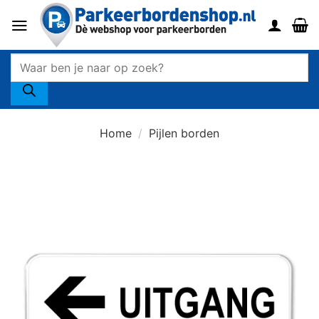
Ga
naar
inhoud
Producten
zoeken
Home
/
Pijlen borden