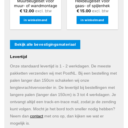
Muurbeugelset voor
Hekbeugelset voor
muur- of wandmontage
gaas- of spijlenhek
€
12.00
excl. btw
€
15.00
excl. btw
in winkelmand
in winkelmand
Bekijk alle bevestigingsmateriaal
Levertijd
Onze standaard levertijd is 1 - 2 werkdagen. De meeste
pakketten verzenden wij met PostNL. Bij een bestelling met
palen langer dan 150cm schakelen wij onze
lengtevrachtvervoerder in. De levertijd bij bestellingen met
langere palen (langer dan 150cm) is 3 tot 4 werkdagen. Je
ontvangt altijd een track-en-trace mail, zodat je de zending
kunt volgen. Mocht je het bord toch sneller nodig hebben?
Neem dan
contact
met ons op, dan kijken we wat er
mogelijk is.