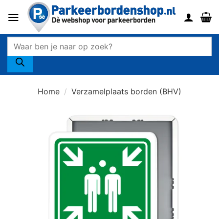
Ga
naar
inhoud
Producten
zoeken
Home
/
Verzamelplaats borden (BHV)