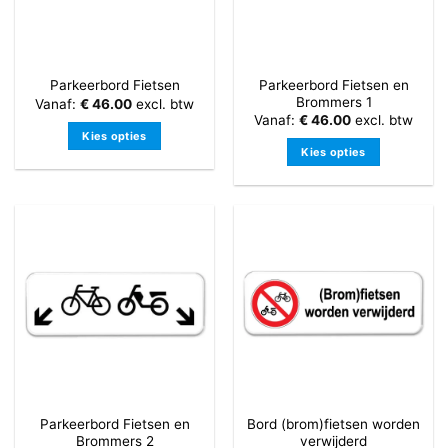
Parkeerbord Fietsen en
Parkeerbord Fietsen
Brommers 1
Vanaf:
€
46.00
excl. btw
Vanaf:
€
46.00
excl. btw
Kies opties
Kies opties
Dit
Dit
product
product
heeft
heeft
meerdere
meerdere
variaties.
variaties.
Deze
Deze
optie
optie
kan
kan
gekozen
gekozen
worden
worden
op
op
de
de
productpagina
Parkeerbord Fietsen en
Bord (brom)fietsen worden
productpagina
Brommers 2
verwijderd