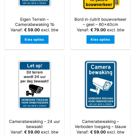
worden
op
op
de
de
productpagina
Eigen Terrein –
Bord in-/uitrit bouwverkeer
productpagina
Camerabewaking 1b
– geel – 60x40cm
Vanaf:
€
59.00
excl. btw
Vanaf:
€
79.00
excl. btw
Kies opties
Kies opties
Dit
Dit
product
product
heeft
heeft
meerdere
meerdere
variaties.
variaties.
Deze
Deze
optie
optie
kan
kan
gekozen
gekozen
worden
worden
op
op
de
de
Camerabewaking – 24 uur
Camerabewaking –
productpagina
productpagina
bewaakt
Verboden toegang – blauw
Vanaf:
€
59.00
excl. btw
Vanaf:
€
59.00
excl. btw