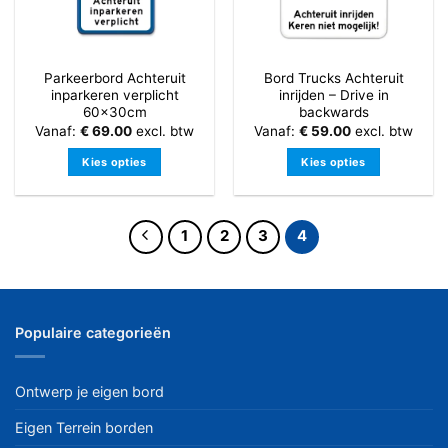
worden
worden
op
op
de
de
productpagina
Parkeerbord Achteruit
Bord Trucks Achteruit
productpagina
inparkeren verplicht
inrijden – Drive in
60x30cm
backwards
Vanaf:
€
69.00
excl. btw
Vanaf:
€
59.00
excl. btw
Kies opties
Kies opties
Dit
Dit
product
product
heeft
heeft
1
2
3
4
meerdere
meerdere
variaties.
variaties.
Deze
Deze
optie
optie
Populaire categorieën
kan
kan
gekozen
gekozen
worden
worden
Ontwerp je eigen bord
op
op
de
de
Eigen Terrein borden
productpagina
productpagina