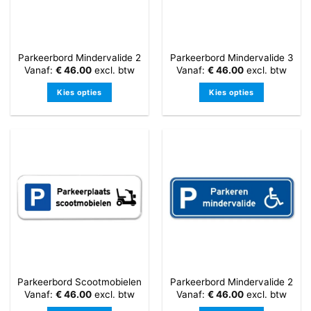
gekozen
gekozen
worden
worden
op
op
de
de
Parkeerbord Mindervalide 2
Parkeerbord Mindervalide 3
productpagina
productpagina
Vanaf:
€
46.00
excl. btw
Vanaf:
€
46.00
excl. btw
Kies opties
Kies opties
Dit
Dit
product
product
heeft
heeft
meerdere
meerdere
variaties.
variaties.
Deze
Deze
optie
optie
kan
kan
gekozen
gekozen
worden
worden
op
op
de
de
Parkeerbord Scootmobielen
Parkeerbord Mindervalide 2
productpagina
productpagina
Vanaf:
€
46.00
excl. btw
Vanaf:
€
46.00
excl. btw