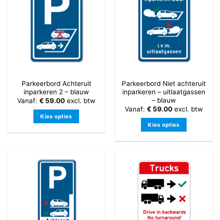
variaties.
variaties.
Deze
Deze
optie
optie
kan
kan
gekozen
gekozen
worden
worden
op
op
de
de
Parkeerbord Achteruit
Parkeerbord Niet achteruit
productpagina
productpagina
inparkeren 2 – blauw
inparkeren – uitlaatgassen
– blauw
Vanaf:
€
59.00
excl. btw
Vanaf:
€
59.00
excl. btw
Kies opties
Kies opties
Dit
Dit
product
product
heeft
heeft
meerdere
meerdere
variaties.
variaties.
Deze
Deze
optie
optie
kan
kan
gekozen
gekozen