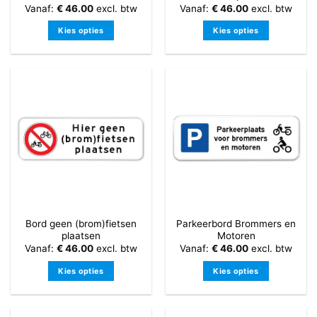
Vanaf:
€
46.00
excl. btw
Vanaf:
€
46.00
excl. btw
Kies opties
Kies opties
Dit
Dit
product
product
heeft
heeft
meerdere
meerdere
variaties.
variaties.
Deze
Deze
optie
optie
kan
kan
gekozen
gekozen
worden
worden
op
op
de
de
Bord geen (brom)fietsen
Parkeerbord Brommers en
productpagina
productpagina
plaatsen
Motoren
Vanaf:
€
46.00
excl. btw
Vanaf:
€
46.00
excl. btw
Kies opties
Kies opties
Dit
Dit
product
product
heeft
heeft