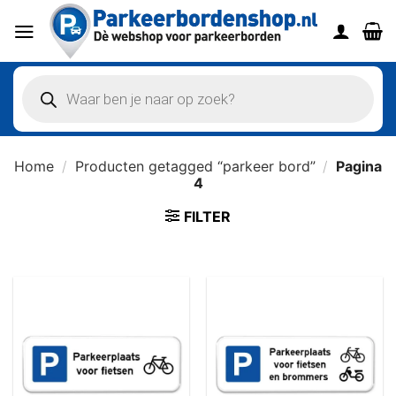
Ga
naar
inhoud
Producten
zoeken
Home
/
Producten getagged “parkeer bord”
/
Pagina
4
FILTER