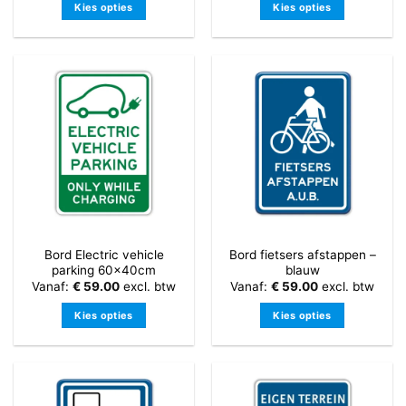
Kies opties
Kies opties
Dit
Dit
product
product
heeft
heeft
meerdere
meerdere
variaties.
variaties.
Deze
Deze
optie
optie
kan
kan
gekozen
gekozen
worden
worden
op
op
de
de
Bord Electric vehicle
Bord fietsers afstappen –
productpagina
productpagina
parking 60x40cm
blauw
Vanaf:
€
59.00
excl. btw
Vanaf:
€
59.00
excl. btw
Kies opties
Kies opties
Dit
Dit
product
product
heeft
heeft
meerdere
meerdere